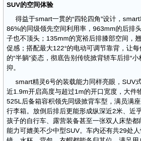
SUV
的空间体验
得益于smart一贯的“四轮四角”设计，sma
86%的同级领先空间利用率，963mm的后排
子也不顶头；135mm的宽裕后排膝部空间，
促感；搭配最大122°的电动可调节靠背，让
的“半躺”姿态，彻底告别传统掀背轿车后排“小
抑。
smart精灵6号的装载能力同样亮眼，SU
近1.9m开启高度与超过1m的开口宽度，大件
525L后备箱容积领先同级掀背车型，满员满
行李箱。放倒后排后更能形成纵深近2米、近
孩子的自行车、露营装备甚至一张双人床垫都
能力可媲美不少中型SUV。车内还有共29处
镜、水杯、背包、衣帽都能各归其位，满足用