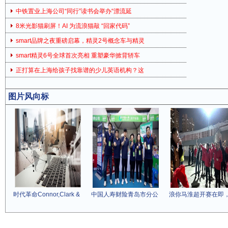
中铁置业上海公司“同行”读书会举办“漂流延
8米光影猫刷屏！AI 为流浪猫敲 “回家代码”
smart品牌之夜重磅启幕，精灵2号概念车与精灵
smart精灵6号全球首次亮相 重塑豪华掀背轿车
正打算在上海给孩子找靠谱的少儿英语机构？这
图片风向标
时代革命Connor,Clark &
中国人寿财险青岛市分公
浪你马淮超开赛在即