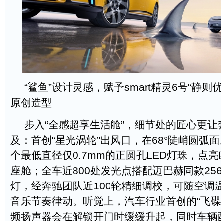
“鲨鱼”设计灵感，赋予smart精灵6号“静
原创造型
步入“全感超享生活舱”，细节处的匠心更
及：首创“星光涡轮”出风口，在68°陡峭圆弧面
个最低直径仅0.7mm的正圆孔LED灯珠，点
座舱；全车近800处发光点搭配迈巴赫同款25
灯，经奔驰团队近100轮精细调校，可随空调
音乐节奏律动。听觉上，汽车行业首创的“飞碟
频扬声器会在解锁开门时缓缓升起，同时车辆