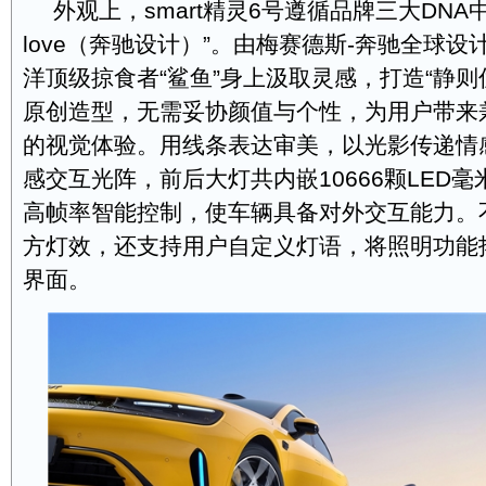
外观上，smart精灵6号遵循品牌三大DNA中的“D
love（奔驰设计）”。由梅赛德斯-奔驰全球
洋顶级掠食者“鲨鱼”身上汲取灵感，打造“静则
原创造型，无需妥协颜值与个性，为用户带来
的视觉体验。用线条表达审美，以光影传递情感——
感交互光阵，前后大灯共内嵌10666颗LED
高帧率智能控制，使车辆具备对外交互能力。
方灯效，还支持用户自定义灯语，将照明功能
界面。