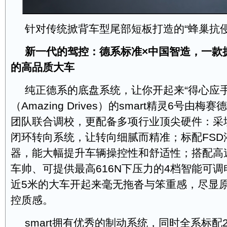
针对传统掀背车型尾部短板打造的“蜂巢抗侵
新一代的驾控：德系标准
×
中国智造，一款
的高品质大车
纯正德系的底盘系统，让你开起来“得心应手
（Amazing Drives）的smart精灵6号由
团队联合调校，更配备多项行业顶尖硬件：采
闭环转向系统，让转向细腻而精准；标配FSD
器，能大幅提升车辆操控性和舒适性；搭配高
车帅、可提供最高616N下压力的4档智能可
近5米的大车开起来毫无拖沓与笨重感，尽显
控质感。
smart拥有优秀的制动系统，同时全系标配