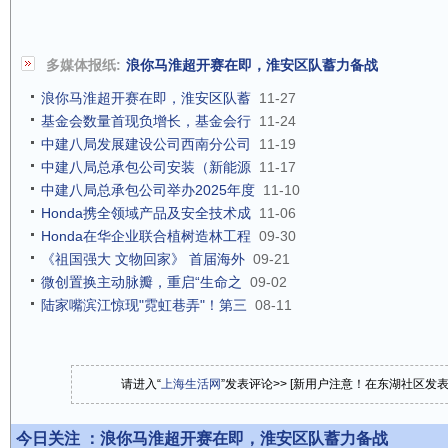
多媒体报纸:
浪你马淮超开赛在即，淮安区队蓄力备战
浪你马淮超开赛在即，淮安区队蓄
11-27
基金会数量首现负增长，基金会行
11-24
中建八局发展建设公司西南分公司
11-19
中建八局总承包公司安装（新能源
11-17
中建八局总承包公司举办2025年度
11-10
Honda携全领域产品及安全技术成
11-06
Honda在华企业联合植树造林工程
09-30
《祖国强大 文物回家》 首届海外
09-21
微创置换主动脉瓣，重启“生命之
09-02
陆家嘴滨江惊现"霓虹巷弄"！第三
08-11
请进入“
上海生活网
”发表评论>> [新用户注意！在东湖社区发
今日关注 ：
浪你马淮超开赛在即，淮安区队蓄力备战