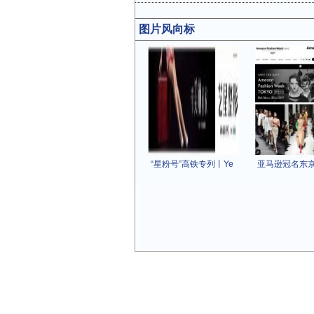
图片风向标
“星粉号”高铁专列丨Ye
亚马逊冠名东