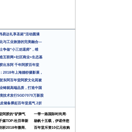
7”伟易达礼享圣诞”活动圆满
化与工业旅游的完美融合—
士争做“小三劝退师”，维
造互联网+社区商业+生态基
胶出东阿 千年阿胶百年堂
：2018年上海婚纱摄影展，
贺东阿百年堂阿胶文化苑被
业铸就高端品质，打造中国
境技术发行SGD7070万新股
驴皮储备撑起百年堂底气 2折
堂阿胶的“驴脾气
一带一路国际时尚周·
千媒TOP:杜芬举新
杨帆十五载，伊诺伴您
剖析2018年微商、
百年堂斥资10亿元收购