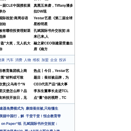
一届CLE中国授权展
真黑五来袭，Tiffany潘多
举办
拉DW现
国际祝贺:商周谷语
Yestar艺星《第二届全球
创始
星粉明星
族有哪些投资理财渠
孔斌国际书外交祝贺:未
选择
来已来,人
“盈”大奖，无人机大
融之家CEO张建梁受邀出
你
席《南方
健康
汽车
消费
人物
维权
加盟
企业
投诉
谷教育集团线上商
热点丨今日，Yestar艺
“黑”材料或可致
题目：蚕丝被品牌，为
欣赏|义乌有个“N
CEO代言产品“搞大事
星汉堡怎么样？品
李东生董事长走进TCL
友科技开放日，见
点“量”你的视野，TC
速器免费模式为
康煌蚕丝被,只给懂生
美丽中国行，解
干货干货！恒企教育带
s on Paper“纸
孔斌国际书外交祝贺：