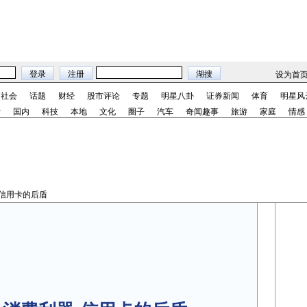
设为首
社会
话题
财经
股市评论
专题
明星八卦
证券新闻
体育
明星风
际
国内
科技
本地
文化
圈子
汽车
奇闻趣事
旅游
家庭
情感
-信用卡的后盾