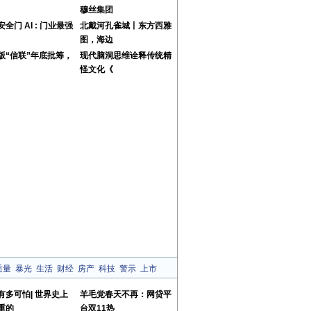
穆丝集团
全门 AI : 门业最强
北戴河孔雀城丨东方西雅
图，海边
版“信联”年底批筹，
现代脑洞思维诠释传统精
怪文化《
质量
暴光
生活
财经
房产
科技
警示
上市
有多可怕| 世界史上
羊毛党春天不再：网贷平
重的
台双11热