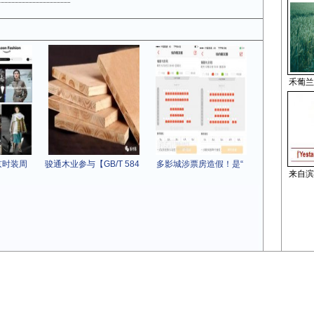
禾葡兰
京时装周
骏通木业参与【GB/T 584
多影城涉票房造假！是“
来自滨