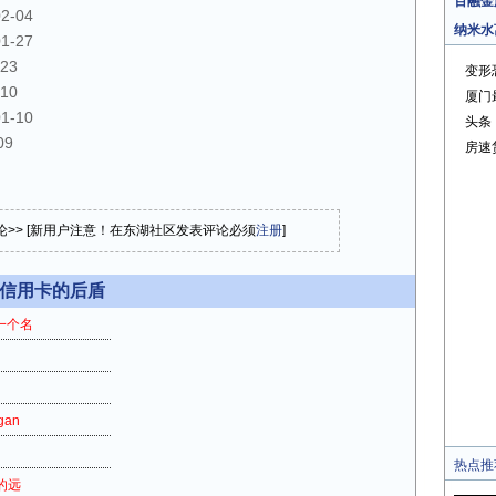
百融金
02-04
纳米水
01-27
-23
变形
-10
厦门
01-10
头条
09
房速
论>> [新用户注意！在东湖社区发表评论必须
注册
]
-信用卡的后盾
一个名
an
热点推
的远