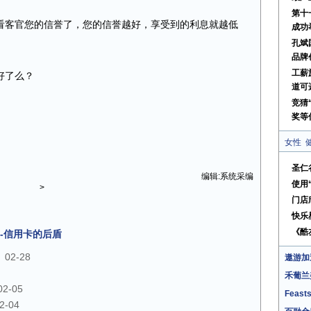
第十
客官您的信誉了，您的信誉越好，享受到的利息就越低
成功
孔斌
品牌
工薪
好了么？
道可
竞猜
奖等
女性
圣仁
编辑:系统采编
使用
>
门店
快乐
《酷
-信用卡的后盾
02-28
遨游加
禾葡兰
02-05
Feast
2-04