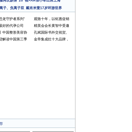
服再次跻身“20
视+AR张小军出席上海
离子、负离子双
戴肖米萱17岁环游世界
恐龙守护者系列“
观致十年，以钜惠促销
最好的代孕公司
精英会会长黄智中受邀
丨中国整形美容协
孔斌国际书外交祝贺,
贷解读中国第三季
金帝集成灶十大品牌，
荐