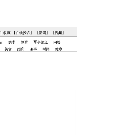
页
|
收藏
【
在线投诉
】
【
新闻
】
【
视频
】
云
供求
教育
军事频道
问答
美食
婚庆
趣事
时尚
健康