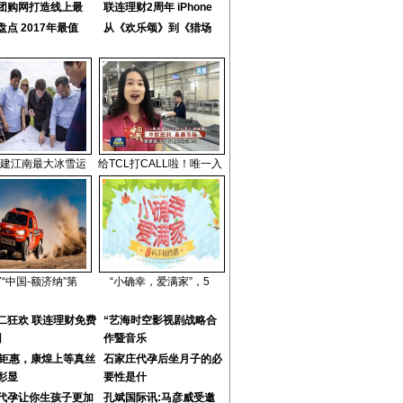
团购网打造线上最
联连理财2周年 iPhone
盘点 2017年最值
从《欢乐颂》到《猎场
建江南最大冰雪运
给TCL打CALL啦！唯一入
7“中国-额济纳”第
“小确幸，爱满家”，5
二狂欢 联连理财免费
“艺海时空影视剧战略合
回
作暨音乐
2钜惠，康煌上等真丝
石家庄代孕后坐月子的必
彰显
要性是什
代孕让你生孩子更加
孔斌国际讯:马彦威受邀