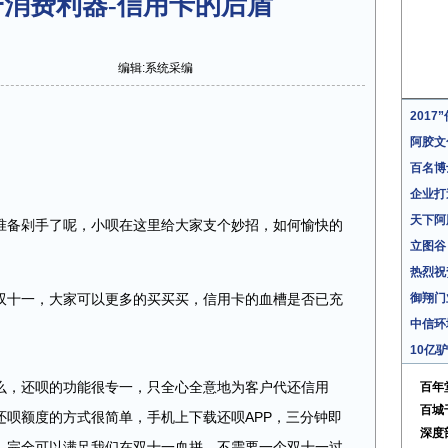
消费利器-信用卡的后盾
编辑:系统采编
201
阿胶文
百名博
企业打
天下阿
备剁手了呢，小呗在这里给大家支个妙招，如何愉快的
立图谷
热烈祝
十一，大家可以更多的买买买，信用卡的血槽是否已充
御翔门
中信环
10亿
，还呗的功能很专一，只全心全意地为客户代还信用
百年
百城
还呗额度的方式很简单，手机上下载还呗APP，三分钟即
深度
，完全可以满足我们在双十一血拼，不需要一个双十一过