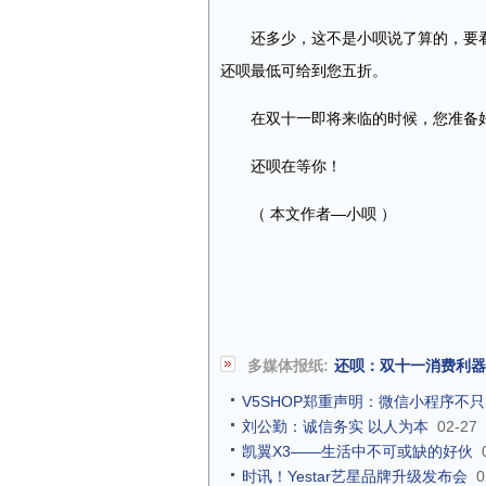
还多少，这不是小呗说了算的，要看
还呗最低可给到您五折。
在双十一即将来临的时候，您准备
还呗在等你！
（ 本文作者—小呗 ）
多媒体报纸:
还呗：双十一消费利器
V5SHOP郑重声明：微信小程序不只
刘公勤：诚信务实 以人为本
02-27
凯翼X3——生活中不可或缺的好伙
时讯！Yestar艺星品牌升级发布会
0