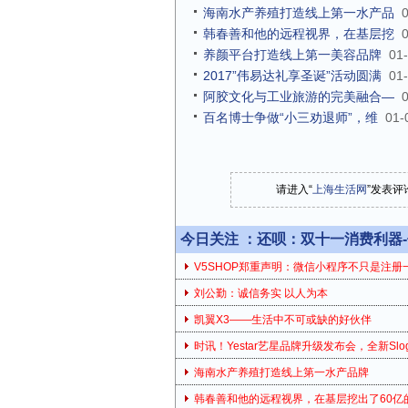
海南水产养殖打造线上第一水产品
韩春善和他的远程视界，在基层挖
养颜平台打造线上第一美容品牌
01
2017”伟易达礼享圣诞”活动圆满
01
阿胶文化与工业旅游的完美融合—
百名博士争做“小三劝退师”，维
01-
请进入“
上海生活网
”发表评
今日关注 ：
还呗：双十一消费利器
V5SHOP郑重声明：微信小程序不只是注册
刘公勤：诚信务实 以人为本
凯翼X3——生活中不可或缺的好伙伴
时讯！Yestar艺星品牌升级发布会，全新Slog
海南水产养殖打造线上第一水产品牌
韩春善和他的远程视界，在基层挖出了60亿